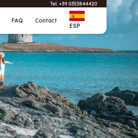
Tel.
+39 0353844420
FAQ
Contact
ESP